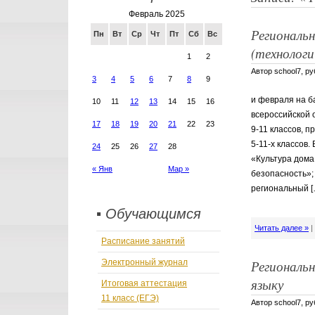
ИНФОРМАЦИОННАЯ БЕЗОПАСНОСТЬ
Февраль 2025
НОВОСТИ
Региональ
ПИТАНИЕ
Пн
Вт
Ср
Чт
Пт
Сб
Вс
ПРОТИВОДЕЙСТВИЕ КОРРУПЦИИ
(технологи
ПУБЛИКАЦИИ В СМИ
1
2
РОДИТЕЛЬ
Автор school7, р
УПРАВЛЯЮЩИЙ СОВЕТ
3
4
5
6
7
8
9
УЧИТЕЛЯМ
и февраля на 
ШКОЛЬНЫЙ ТЕАТР
10
11
12
13
14
15
16
всероссийской 
17
18
19
20
21
22
23
9-11 классов, 
5-11-х классов
24
25
26
27
28
«Культура дома
« Янв
Мар »
безопасность»;
региональный [
▪ Обучающимся
Читать далее »
Расписание занятий
Региональ
Электронный журнал
языку
Итоговая аттестация
11 класс (ЕГЭ)
Автор school7, р