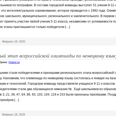
ьников по географии. В составе городской команды выступит 51 ученик 9-11-х
 это интеллектуальное соревнование, которое проводится с 1992 года. ️Олим
ов: школьного, муниципального, регионального и заключительного. ️В первом 
т принять участие любой ученик 5-11 класса, независимо от успеваемости п
е этапы приглашаются только победители […]
|
Февраль 18, 2025
ый этап всероссийской олимпиады по немецкому язык
убрики:
Новости
ники стали победителями и призерами регионального этапа всероссийской
у. Напомним, что олимпиада по немецкому языку состоялась и января на баз
ауки и технологий. Городскую команду представляли учащихся 9-11-х классов.
едителями стали два обучающихся гимназии № . Ещё школьников из образо
, 21, 39, 47, 64, 86, 93, 103, 104, 119 и 153 были признаны призёрами. Поз
призёров […]
|
Февраль 18, 2025