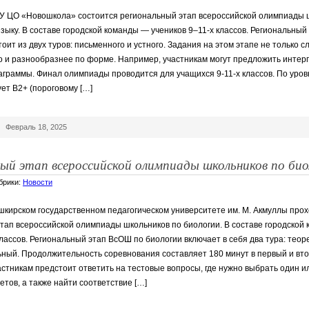
У ЦО «Новошкола» состоится региональный этап всероссийской олимпиады 
зыку. В составе городской команды — учеников 9–11-х классов. Региональный
ит из двух туров: письменного и устного. Задания на этом этапе не только с
 и разнообразнее по форме. Например, участникам могут предложить интер
аграммы. Финал олимпиады проводится для учащихся 9-11-х классов. По уро
ует В2+ (пороговому […]
|
Февраль 18, 2025
ный этап всероссийской олимпиады школьников по био
убрики:
Новости
шкирском государственном педагогическом университете им. М. Акмуллы про
тап всероссийской олимпиады школьников по биологии. В составе городской 
лассов. ️Региональный этап ВсОШ по биологии включает в себя два тура: теор
ный. Продолжительность соревнования составляет 180 минут в первый и втор
астникам предстоит ответить на тестовые вопросы, где нужно выбрать один и
етов, а также найти соответствие […]