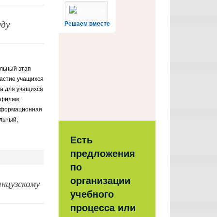
уду
Решаем вместе
льный этап
частие учащихся
на для учащихся
офилям:
«Информационная
льный,
Есть
предложения
по
организации
нцузскому
учебного
процесса или