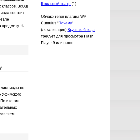
Школьный театр
(1)
 классов. ️ВсОШ
пиада состоит
Облако тегов плагина WP
этапе
Cumulus "
Почему
"
о предмету. На
(локализация)
Вкусные блюда
требует для просмотра Flash
Player 9 или выше.
у
 олимпиады по
е Уфимского
 По итогам
вательных
дравляем