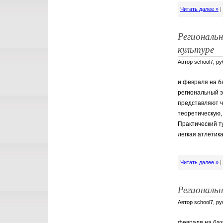
Читать далее »
Региональ
культуре
Автор school7, р
и февраля на б
региональный э
представляют ч
теоретическую, 
️Практический т
легкая атлетик
Читать далее »
Региональ
Автор school7, р
февраля на баз