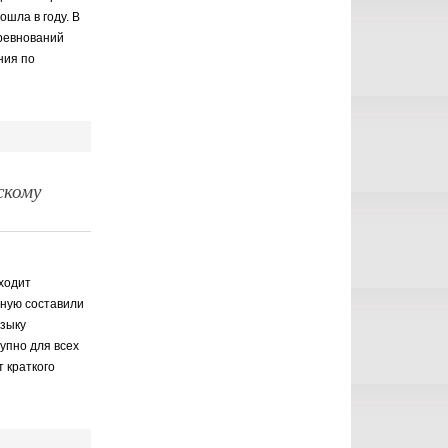
шла в году. В
оревнований
ния по
скому
ходит
рную составили
языку
тупно для всех
 краткого