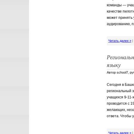
команды — учащ
качестве пилот
может принять 
аудированию, п
Читать далее »
Региональн
языку
Автор school7, р
Сегодня в Башк
региональный э
учащихся 9-11-х
проводится с 19
желающих, неза
ответа. Чтобы 
Читать далее »