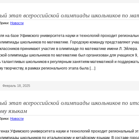
ный этап всероссийской олимпиады школьников по ма
убрики:
Новости
ля на базе Уфимского университета науки и технологий проходит региональ
олимпиады школьников по математике. Городскую команду представляют учащ
иклассников принимают участие в олимпиаде по математике имени Л. Эйлера
ской олимпиады школьников по математике был организован для учащихся 9, 1
 талантливых школьников к регулярным занятиям математикой и поддержать 
у творчеству, в рамках регионального этапа была […]
|
Февраль 18, 2025
ный этап всероссийской олимпиады школьников по ит
ому языкам
убрики:
Новости
стенах Уфимского университета науки и технологий проходит региональный э
олимпиады школьников по итальянскому и китайскому языкам. В составе горо