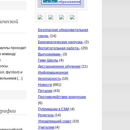
ической
Безопасная образовательная
среда-
(14)
Бюрократическая нагрузка-
(2)
кмуллы проходит
Воспитательная работа–
(20)
ю команду
Выпускникам–
(3)
к
Гимн Школы
(4)
росы.
Дистанционное обучение
(11)
ол, футбол) и
Информационная
кольников […]
безопасность
(10)
Новости
(681)
Питание
(43)
Противодействие коррупции
(6)
ографии
Публикации в СМИ
(4)
Родитель
(14)
Управляющий совет
(10)
Учителям
(4)
всероссийской