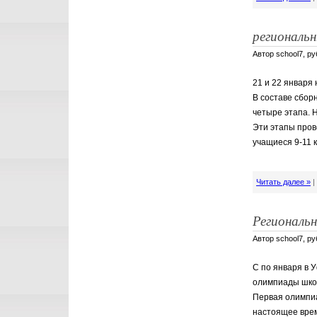
региональ
Автор school7, р
21 и 22 января
В составе сбор
четыре этапа. 
Эти этапы пров
учащиеся 9-11 
Читать далее »
Региональ
Автор school7, р
С по января в 
олимпиады школ
️Первая олимпи
настоящее врем