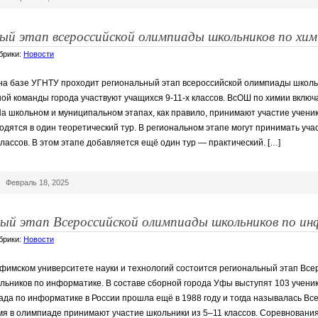
ный этап всероссийской олимпиады школьников по хи
убрики:
Новости
 на базе УГНТУ проходит региональный этап всероссийской олимпиады школь
ной команды города участвуют учащихся 9-11-х классов. ВсОШ по химии включ
На школьном и муниципальном этапах, как правило, принимают участие ученики
одятся в один теоретический тур. В региональном этапе могут принимать уча
классов. В этом этапе добавляется ещё один тур — практический. […]
|
Февраль 18, 2025
ный этап Всероссийской олимпиады школьников по и
убрики:
Новости
Уфимском университете науки и технологий состоится региональный этап Все
ьников по информатике. В составе сборной города Уфы выступят 103 ученик
ада по информатике в России прошла ещё в 1988 году и тогда называлась Вс
я в олимпиаде принимают участие школьники из 5–11 классов. ️Соревнования