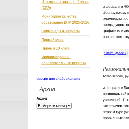
Итоговая аттестация 9 класс
и февраля в ЧО
(ОГЭ)
французскому я
Мониторинг качества
олимпиады состо
образования ВПР 2025-2026
предыдущем, но
графики или ди
Олимпиады и конкурсы
она соответств
Первый класс
Прием в 10 класс
Читать далее »
Информационно-
образовательные ресурсы
Региональ
Автор school7, р
версия для слабовидящих
и февраля в Ба
Архив
региональный э
Архив
учеников 9–11 к
эксперименталь
первом туре уч
правильных отв