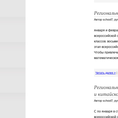
Региональ
Автор school7, р
января и февра
всероссийской 
классов. восьм
этап всероссий
Чтобы привлечь
математическом
Читать далее »
Региональ
и китайск
Автор school7, р
С по января в 
всероссийской 