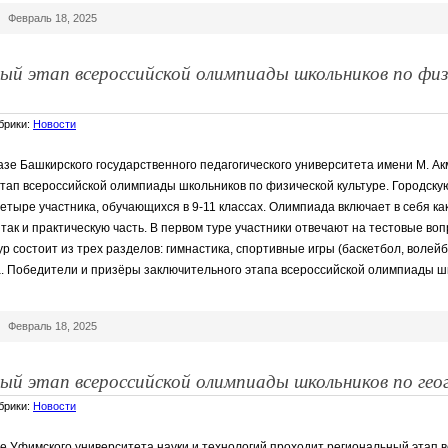
|
Февраль 18, 2025
ный этап всероссийской олимпиады школьников по физ
убрики:
Новости
азе Башкирского государственного педагогического университета имени М. А
тап всероссийской олимпиады школьников по физической культуре. Городску
етыре участника, обучающихся в 9-11 классах. ️Олимпиада включает в себя ка
так и практическую часть. В первом туре участники отвечают на тестовые воп
ур состоит из трех разделов: гимнастика, спортивные игры (баскетбол, волейб
а. Победители и призёры заключительного этапа всероссийской олимпиады ш
|
Февраль 18, 2025
ный этап всероссийской олимпиады школьников по ге
убрики:
Новости
е Уфимского университета науки и технологий проходит региональный этап 