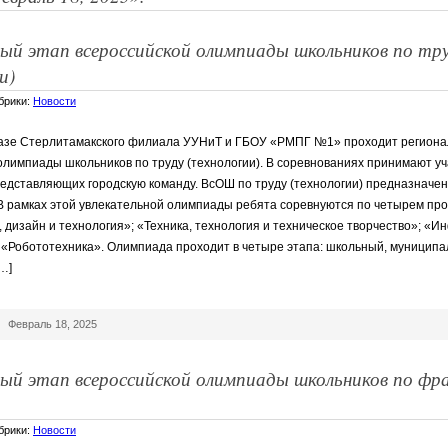
ный этап всероссийской олимпиады школьников по тр
и)
убрики:
Новости
базе Стерлитамакского филиала УУНиТ и ГБОУ «РМПГ №1» проходит региона
олимпиады школьников по труду (технологии). В соревнованиях принимают у
представляющих городскую команду. ВсОШ по труду (технологии) предназначе
. В рамках этой увлекательной олимпиады ребята соревнуются по четырем пр
, дизайн и технология»; «Техника, технология и техническое творчество»; 
 «Робототехника». Олимпиада проходит в четыре этапа: школьный, муниципа
…]
|
Февраль 18, 2025
ный этап всероссийской олимпиады школьников по фра
убрики:
Новости