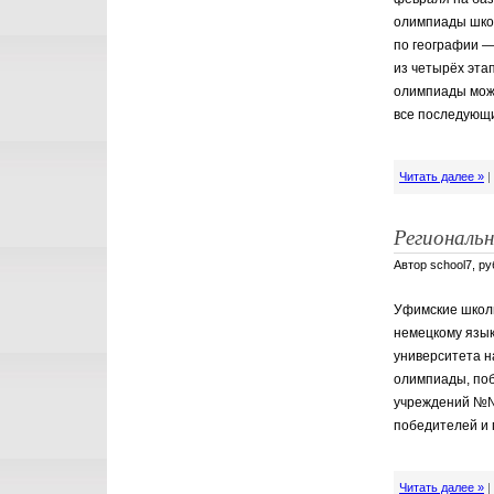
олимпиады школ
по географии —
из четырёх этап
олимпиады може
все последующи
Читать далее »
Региональн
Автор school7, р
Уфимские школь
немецкому язык
университета н
олимпиады, поб
учреждений №№ 3
победителей и 
Читать далее »