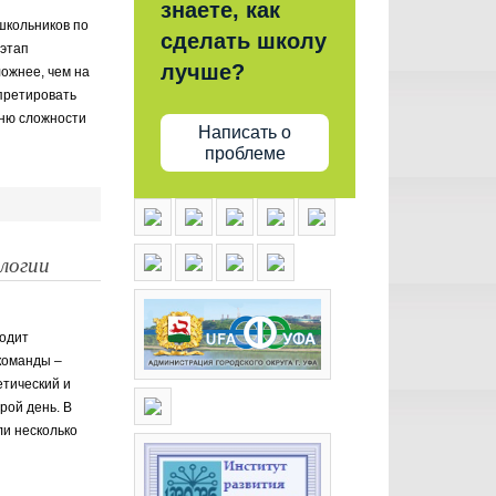
знаете, как
школьников по
сделать школу
 этап
лучше?
ложнее, чем на
претировать
вню сложности
Написать о
проблеме
логии
ходит
команды –
етический и
ой день. ️В
ли несколько