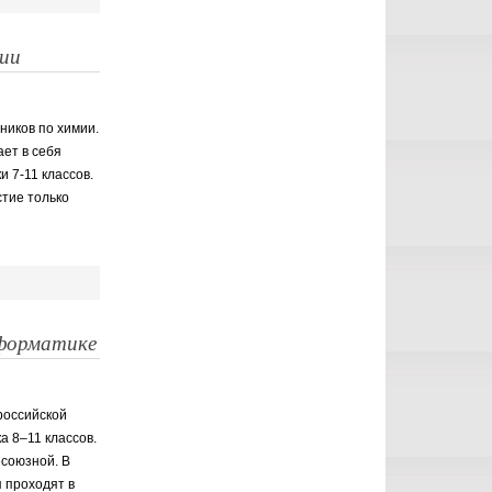
мии
ников по химии.
ает в себя
 7-11 классов.
стие только
нформатике
российской
а 8–11 классов.
есоюзной. В
 проходят в