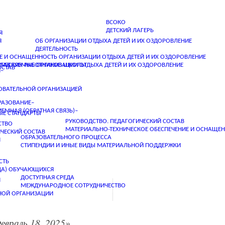
нта в форме субсидий из федерального бюджета в ра
ВСОКО
ДЕТСКИЙ ЛАГЕРЬ
Я
Я
ОБ ОРГАНИЗАЦИИ ОТДЫХА ДЕТЕЙ И ИХ ОЗДОРОВЛЕНИЕ
ДЕЯТЕЛЬНОСТЬ
Е И ОСНАЩЕННОСТЬ ОРГАНИЗАЦИИ ОТДЫХА ДЕТЕЙ И ИХ ОЗДОРОВЛЕНИЕ
ИЧЕСКИХ РАБОТНИКОВ ШКОЛЫ
ОСТАВЛЯЕМЫЕ ОРГАНИЗАЦИИ ОТДЫХА ДЕТЕЙ И ИХ ОЗДОРОВЛЕНИЕ
ОСТАВ
–
ЗОВАТЕЛЬНОЙ ОРГАНИЗАЦИЕЙ
РАЗОВАНИЕ–
ЕМНАЯ (ОБРАТНАЯ СВЯЗЬ)–
ЫЕ СТАНДАРТЫ
РУКОВОДСТВО. ПЕДАГОГИЧЕСКИЙ СОСТАВ
СТВО
МАТЕРИАЛЬНО-ТЕХНИЧЕСКОЕ ОБЕСПЕЧЕНИЕ И ОСНАЩЕ
ЧЕСКИЙ СОСТАВ
ОБРАЗОВАТЕЛЬНОГО ПРОЦЕССА
Я
СТИПЕНДИИ И ИНЫЕ ВИДЫ МАТЕРИАЛЬНОЙ ПОДДЕРЖКИ
СТЬ
ОДА) ОБУЧАЮЩИХСЯ
ДОСТУПНАЯ СРЕДА
Я
МЕЖДУНАРОДНОЕ СОТРУДНИЧЕСТВО
НОЙ ОРГАНИЗАЦИИ
евраль 18, 2025».