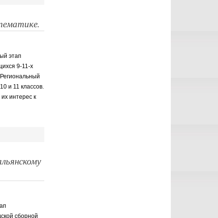
тематике.
ный этап
ихся 9-11-х
. Региональный
0 и 11 классов.
их интерес к
альянскому
тап
дской сборной