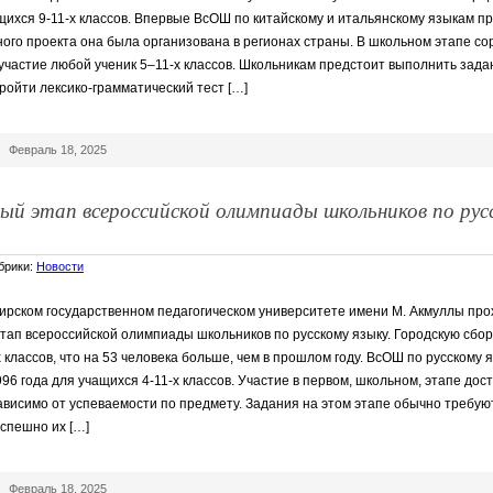
ихся 9-11-х классов. Впервые ВсОШ по китайскому и итальянскому языкам про
ного проекта она была организована в регионах страны. В школьном этапе с
участие любой ученик 5–11-х классов. Школьникам предстоит выполнить зада
ройти лексико-грамматический тест […]
|
Февраль 18, 2025
ый этап всероссийской олимпиады школьников по рус
убрики:
Новости
ирском государственном педагогическом университете имени М. Акмуллы про
тап всероссийской олимпиады школьников по русскому языку. Городскую сбо
 классов, что на 53 человека больше, чем в прошлом году. ВсОШ по русскому 
96 года для учащихся 4-11-х классов. Участие в первом, школьном, этапе дос
висимо от успеваемости по предмету. Задания на этом этапе обычно требуют
успешно их […]
|
Февраль 18, 2025