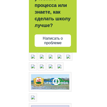
процесса или
знаете, как
сделать школу
лучше?
Написать о
проблеме