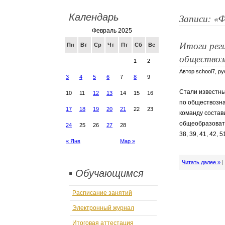
ВЫПУСКНИКАМ–
ГИМН ШКОЛЫ
Календарь
Записи: «Ф
ДИСТАНЦИОННОЕ ОБУЧЕНИЕ
ИНФОРМАЦИОННАЯ БЕЗОПАСНОСТЬ
Февраль 2025
НОВОСТИ
Итоги рег
ПИТАНИЕ
Пн
Вт
Ср
Чт
Пт
Сб
Вс
ПРОТИВОДЕЙСТВИЕ КОРРУПЦИИ
обществоз
ПУБЛИКАЦИИ В СМИ
1
2
РОДИТЕЛЬ
Автор school7, р
УПРАВЛЯЮЩИЙ СОВЕТ
3
4
5
6
7
8
9
УЧИТЕЛЯМ
Стали известны
ШКОЛЬНЫЙ ТЕАТР
10
11
12
13
14
15
16
по обществозна
17
18
19
20
21
22
23
команду состави
общеобразовател
24
25
26
27
28
38, 39, 41, 42, 5
« Янв
Мар »
Читать далее »
▪ Обучающимся
Расписание занятий
Электронный журнал
Итоговая аттестация