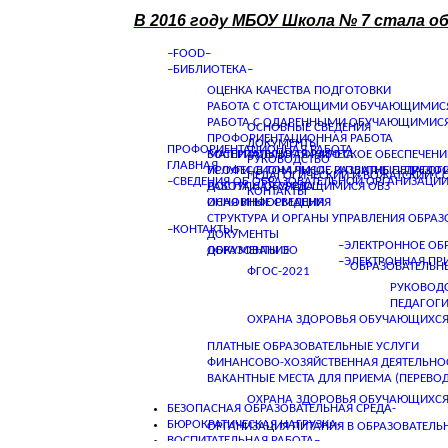
В 2016 году МБОУ Школа № 7 стала о
–FOOD–
–БИБЛИОТЕКА–
ОЦЕНКА КАЧЕСТВА ПОДГОТОВКИ
РАБОТА С ОТСТАЮЩИМИ ОБУЧАЮЩИМИС
РАБОТА С ОДАРЕННЫМИ ОБУЧАЮЩИМИС
ОСНОВНЫЕ СВЕДЕНИЯ
ПРОФОРИЕНТАЦИОННАЯ РАБОТА
ДОКУМЕНТЫ
ПРОФОРИЕНТАЦИОННАЯ РАБОТА
ВОСПИТАТЕЛЬНАЯ РАБОТА
МАТЕРИАЛЬНО-ТЕХНИЧЕСКОЕ ОБЕСПЕЧЕНИ
РУКОВОДСТВО
ГЛАВНАЯ
ПРОФЕССИОНАЛЬНОЕ РАЗВИТИЕ ПЕДАГОГ
УСЛУГИ, В ТОМ ЧИСЛЕ И ПЛАТНЫЕ, ПРЕД
ПЕДАГОГИЧЕСКИЙ И ВОЖАТСКИЙ С
–СВЕДЕНИЯ ОБ ОБРАЗОВАТЕЛЬНОЙ ОРГАНИЗАЦИИ
РАБОТА С ОБУЧАЮЩИМИСЯ ОВЗ
ДОСТУПНАЯ СРЕДА
КОНТАКТЫ
ИНАЯ ИНФОРМАЦИЯ
ОСНОВНЫЕ СВЕДЕНИЯ
СТРУКТУРА И ОРГАНЫ УПРАВЛЕНИЯ ОБРА
–КОНТАКТЫ–
ДОКУМЕНТЫ
–ЭЛЕКТРОННОЕ ОБ
ОБРАЗОВАНИЕ
ДОКУМЕНТЫ ЭО
–ЭЛЕКТРОННАЯ ПРИ
ОБРАЗОВАТЕЛЬН
ФГОС-2021
РУКОВОД
ПЕДАГОГИ
ОХРАНА ЗДОРОВЬЯ ОБУЧАЮЩИХС
ПЛАТНЫЕ ОБРАЗОВАТЕЛЬНЫЕ УСЛУГИ
ФИНАНСОВО-ХОЗЯЙСТВЕННАЯ ДЕЯТЕЛЬНО
ВАКАНТНЫЕ МЕСТА ДЛЯ ПРИЕМА (ПЕРЕВ
ОХРАНА ЗДОРОВЬЯ ОБУЧАЮЩИХС
БЕЗОПАСНАЯ ОБРАЗОВАТЕЛЬНАЯ СРЕДА-
БЮРОКРАТИЧЕСКАЯ НАГРУЗКА-
ОРГАНИЗАЦИЯ ПИТАНИЯ В ОБРАЗОВАТЕЛЬ
ВОСПИТАТЕЛЬНАЯ РАБОТА–