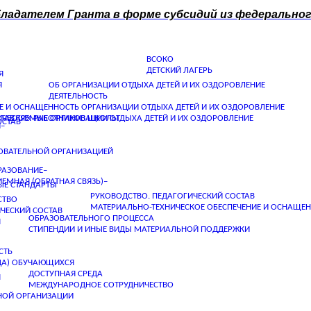
бладателем Гранта в форме субсидий из федерального
ВСОКО
ДЕТСКИЙ ЛАГЕРЬ
Я
Я
ОБ ОРГАНИЗАЦИИ ОТДЫХА ДЕТЕЙ И ИХ ОЗДОРОВЛЕНИЕ
ДЕЯТЕЛЬНОСТЬ
Е И ОСНАЩЕННОСТЬ ОРГАНИЗАЦИИ ОТДЫХА ДЕТЕЙ И ИХ ОЗДОРОВЛЕНИЕ
ИЧЕСКИХ РАБОТНИКОВ ШКОЛЫ
ОСТАВЛЯЕМЫЕ ОРГАНИЗАЦИИ ОТДЫХА ДЕТЕЙ И ИХ ОЗДОРОВЛЕНИЕ
ОСТАВ
–
ЗОВАТЕЛЬНОЙ ОРГАНИЗАЦИЕЙ
РАЗОВАНИЕ–
ЕМНАЯ (ОБРАТНАЯ СВЯЗЬ)–
ЫЕ СТАНДАРТЫ
РУКОВОДСТВО. ПЕДАГОГИЧЕСКИЙ СОСТАВ
СТВО
МАТЕРИАЛЬНО-ТЕХНИЧЕСКОЕ ОБЕСПЕЧЕНИЕ И ОСНАЩЕ
ЧЕСКИЙ СОСТАВ
ОБРАЗОВАТЕЛЬНОГО ПРОЦЕССА
Я
СТИПЕНДИИ И ИНЫЕ ВИДЫ МАТЕРИАЛЬНОЙ ПОДДЕРЖКИ
СТЬ
ОДА) ОБУЧАЮЩИХСЯ
ДОСТУПНАЯ СРЕДА
Я
МЕЖДУНАРОДНОЕ СОТРУДНИЧЕСТВО
НОЙ ОРГАНИЗАЦИИ