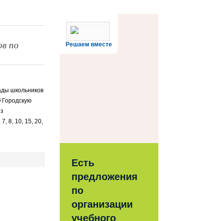
ов по
Решаем вместе
ады школьников
 ⚡Городскую
из
 8, 10, 15, 20,
Есть
предложения
по
организации
учебного